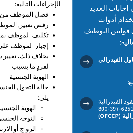
الإجراءات التالية:
إجابات العديد
فصل الموظف من 
خدام أدوات
رفض تعيين الموظف
اعدة في قوانين التوظيف
تكليف الموظف بمه
لية:
إجبار الموظف على 
بخلاف ذلك، تغيير
ول الفيدرالي
لفردٍ ما بسبب
الهوية الجنسية
ع:
حالة التحول الجنسي
يلي:
رالية (OFCCP): ‎1-
الهوية الجنسية
OFCCP)
التوجه الجنس
الزواج أو ال