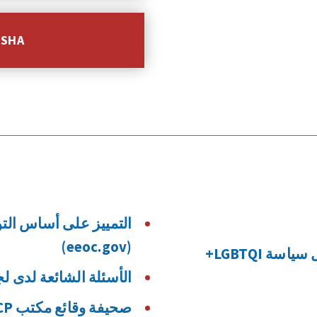
تعرّف على المزيد 
(eeoc.gov)
ة LGBTQI+
الأسئلة الشائعة لدى لجنة EEOC عن التمييز على أسا