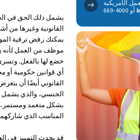
كية (EEOC): ‎1-800-
i
669-4000 أو
يشمل ذلك الحق في العم
القانونية وغيرها من أشك
يمكنك رفض ترقية المو
موظف من العمل لأنه ي
خضع لها بالفعل. وتسر
أي قوانين حكومية أو محل
القانوني أيضًا أن يتعر
الجنسي، والذي يشمل عد
بشكل متعمد ومستمر، ا
المناسب الذي شاركهما 
قد يحدث التمييز في الع