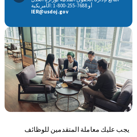
الأمريكية: ‎1-800-255-7688 أو
IER@usdoj.gov
يجب عليك معاملة المتقدمين للوظائف