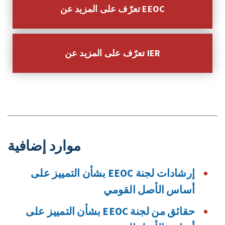
تعرّف على المزيد عن EEOC
تعرّف على المزيد عن IER
موارد إضافية
إرشادات لجنة EEOC بشأن التمييز على
أساس الأصل القومي
حقائق من لجنة EEOC بشأن التمييز على