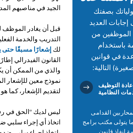
الجيد في مناصبهم المدن
لياتك بصفتك
إجابات العديد
قبل أن يغادر الموظف لأ
 الموظفين من
التدريب والخدمة الفعلي
مة باستخدام
لك
إشعارًا مسبقًا حتى 
elaws (المساعدة في قوانين
القانون الفيدرالي إطارًا
يرة) التالية:
والذي من الممكن أن يكون
نموذج معين للإشعار ال
ادة التوظيف
لتقديم الإشعار، كما هو
ليس لديك “الحق في رفض
محاربين القدامى
اتخاذ أي إجراء سلبي ضد
مة إنفاذ قانون USERRA، بينما يتولى مكتب برامج
قود الفيدرالية (OFCCP) مهمة إنفاذ قانون
باتخاذ إجراء سلبي ضده 