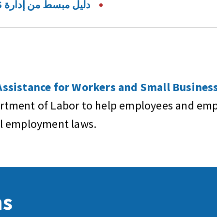
دليل مبسط من إدارة VETS حول قانون USERRA
sistance for Workers and Small Business
artment of Labor to help employees and empl
al employment laws.
ns