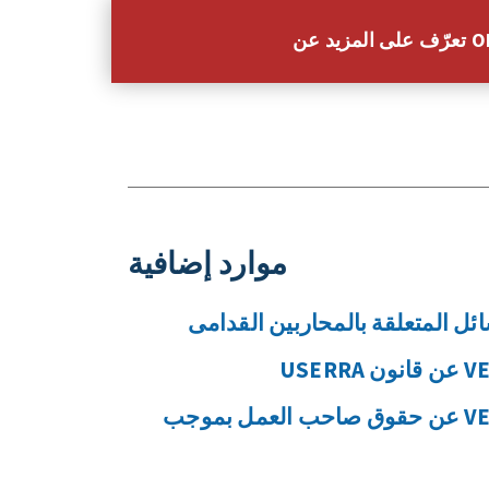
عن OFCCP
موارد إضافية
معلومات من إدارة VETS عن حقوق صاحب العمل بموجب