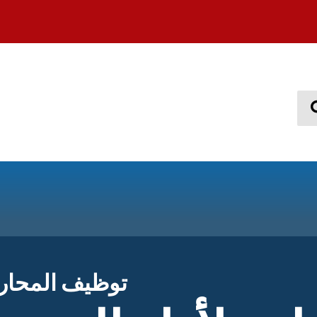
Sear
توظيف المحارب