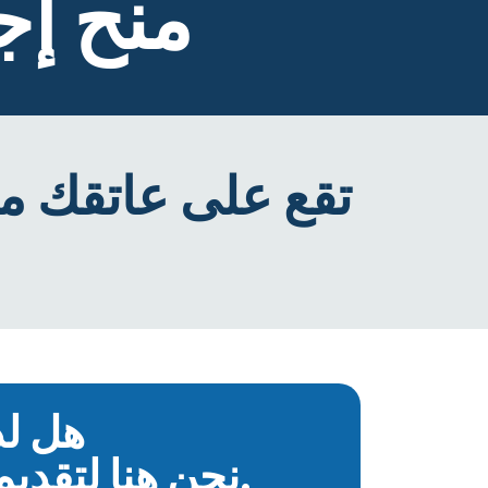
منح إج
تقع على عاتقك مس
هل لد
نحن هنا لتقديم المساعدة.