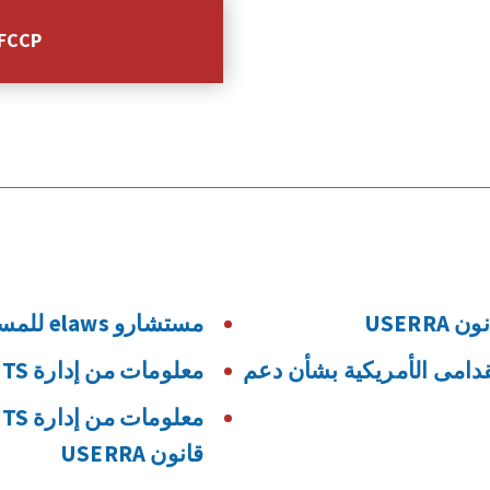
تعرّف على المزيد 
مستشارو elaws للمسائل المتعلقة بالمحاربين القدامى
قدامى الأمريكية بشأن دعم
معلومات من إدارة VETS عن قانون USERRA
قانون USERRA