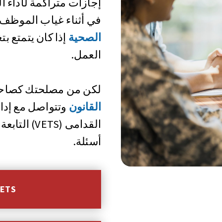
إجازات متراكمة لأداء ا
في أثناء غياب الموظف،
الصحية
إذا كان يتمتع 
العمل.
لكن من مصلحتك كصاح
القانون
وتتواصل مع إدا
القدامى (TS
أسئلة.
تعرّف على المزيد 