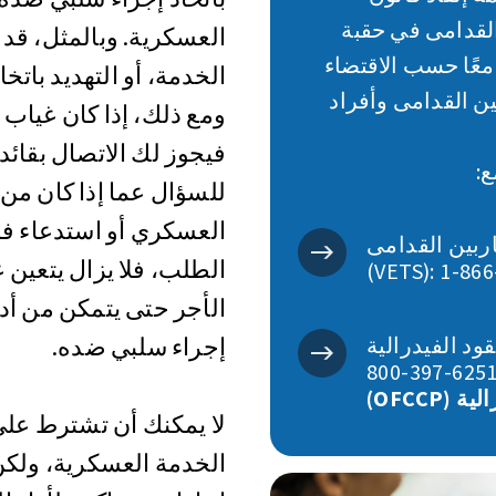
القدامى في حقبة
العسكرية. وبالمثل، قد 
وكالات معًا حسب الاقتضاء
الخدمة، أو التهديد باتخا
ين القدامى وأفراد
ومع ذلك، إذا كان غياب 
فيجوز لك الاتصال بقائد
ع:
للسؤال عما إذا كان من 
العسكري أو استدعاء فرد 
ربين القدامى
الطلب، فلا يزال يتعين
الأجر حتى يتمكن من أدا
رالية (OFCCP): ‎1-
إجراء سلبي ضده.
OFCCP)
لا يمكنك أن تشترط على 
الخدمة العسكرية، ولكن