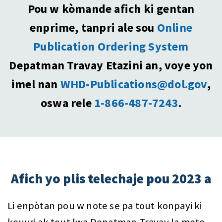
Pou w kòmande afich ki gentan
enprime, tanpri ale sou
Online
Publication Ordering System
Depatman Travay Etazini an, voye yon
imel nan
WHD-Publications@dol.gov
,
oswa rele
1-866-487-7243
.
Afich yo plis telechaje pou 2023 a
Li enpòtan pou w note se pa tout konpayi ki
kouvri ak tout lwa Depatman Travay la mete