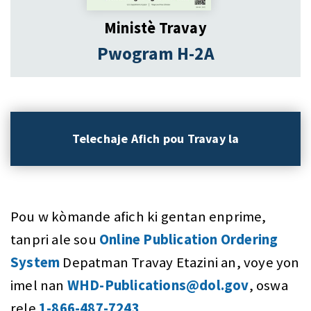
Ministè Travay
Pwogram H-2A
Telechaje Afich pou Travay la
Pou w kòmande afich ki gentan enprime,
tanpri ale sou
Online Publication Ordering
System
Depatman Travay Etazini an, voye yon
imel nan
WHD-Publications@dol.gov
, oswa
rele
1-866-487-7243
.