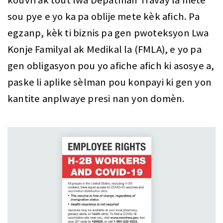
sou pye e yo ka pa oblije mete kèk afich. Pa
egzanp, kèk ti biznis pa gen pwoteksyon Lwa
Konje Familyal ak Medikal la (FMLA), e yo pa
gen obligasyon pou yo afiche afich ki asosye a,
paske li aplike sèlman pou konpayi ki gen yon
kantite anplwaye presi nan yon domèn.