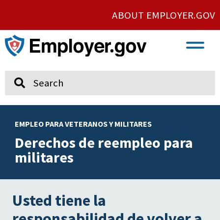
ABOUT EMPLOYER.GOV
VETERAN AND SERVICE MEMBER EMPLOYMENT
UNION AND PROTECTED CONCERTED ACTIVITY
Search
EMPLEO PARA VETERANOS Y MILITARES
Derechos de reempleo para
militares
Usted tiene la
responsabilidad de volver a