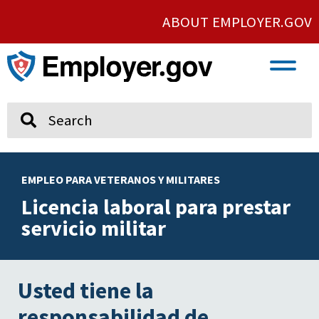
ABOUT EMPLOYER.GOV
VETERAN AND SERVICE MEMBER EMPLOYMENT
UNION AND PROTECTED CONCERTED ACTIVITY
Search
EMPLEO PARA VETERANOS Y MILITARES
Licencia laboral para prestar
servicio militar
Usted tiene la
responsabilidad de