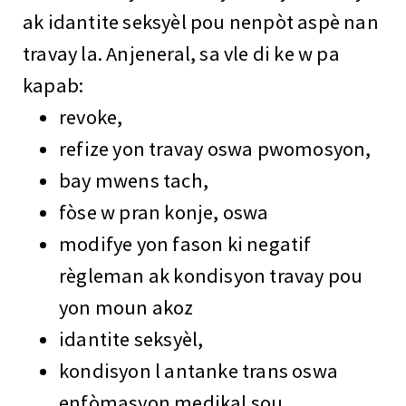
ak idantite seksyèl pou nenpòt aspè nan
travay la. Anjeneral, sa vle di ke w pa
kapab:
revoke,
refize yon travay oswa pwomosyon,
bay mwens tach,
fòse w pran konje, oswa
modifye yon fason ki negatif
règleman ak kondisyon travay pou
yon moun akoz
idantite seksyèl,
kondisyon l antanke trans oswa
enfòmasyon medikal sou