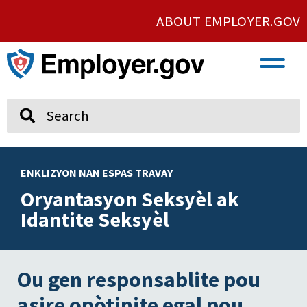
ABOUT EMPLOYER.GOV
VETERAN AND SERVICE MEMBER EMPLOYMENT
UNION AND PROTECTED CONCERTED ACTIVITY
Search
ENKLIZYON NAN ESPAS TRAVAY
Oryantasyon Seksyèl ak
Idantite Seksyèl
Ou gen responsablite pou
asire opòtinite egal pou