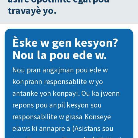
travayè yo.
Èske w gen kesyon?
Nou la pou ede w.
Nou pran angajman pou ede w
konprann responsablite w yo
antanke yon konpayi. Ou ka jwenn
repons pou anpil kesyon sou
responsabilite w grasa Konseye
elaws ki annapre a (Asistans sou