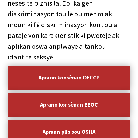
nesesite biznis la. Epi ka gen
diskriminasyon tou lè ou menm ak
moun ki fè diskriminasyon kont ou a
pataje yon karakteristik ki pwoteje ak
aplikan oswa anplwaye a tankou
idantite seksyèl.
Aprann konsènan OFCCP
Aprann konsènan EEOC
Aprann plis sou OSHA