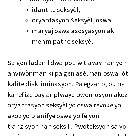
idantite seksyèl,
oryantasyon Seksyèl, oswa
maryaj oswa asosyasyon ak
menm patnè seksyèl.
Sa gen ladan l dwa pou w travay nan yon
anviwònman ki pa gen asèlman oswa lòt
kalite diskriminasyon. Pa egzanp, ou pa
ka refize bay anplwaye pwomosyon akoz
oryantasyon seksyèl yo oswa revoke yo
akoz yo planifye oswa yo fè yon
tranzisyon nan sèks li. Pwoteksyon sa yo