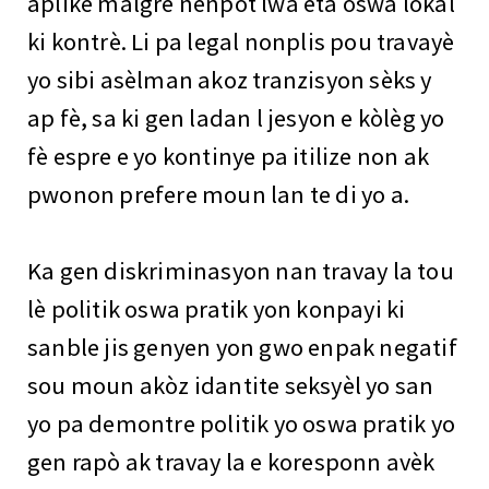
aplike malgre nenpòt lwa eta oswa lokal
ki kontrè. Li pa legal nonplis pou travayè
yo sibi asèlman akoz tranzisyon sèks y
ap fè, sa ki gen ladan l jesyon e kòlèg yo
fè espre e yo kontinye pa itilize non ak
pwonon prefere moun lan te di yo a.
Ka gen diskriminasyon nan travay la tou
lè politik oswa pratik yon konpayi ki
sanble jis genyen yon gwo enpak negatif
sou moun akòz idantite seksyèl yo san
yo pa demontre politik yo oswa pratik yo
gen rapò ak travay la e koresponn avèk