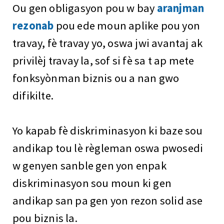
Ou gen obligasyon pou w bay
aranjman
rezonab
pou ede moun aplike pou yon
travay, fè travay yo, oswa jwi avantaj ak
privilèj travay la, sof si fè sa t ap mete
fonksyònman biznis ou a nan gwo
difikilte.
Yo kapab fè diskriminasyon ki baze sou
andikap tou lè règleman oswa pwosedi
w genyen sanble gen yon enpak
diskriminasyon sou moun ki gen
andikap san pa gen yon rezon solid ase
pou biznis la.