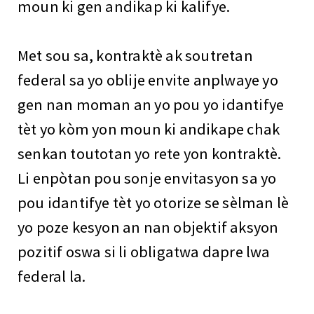
moun ki gen andikap ki kalifye.
Met sou sa, kontraktè ak soutretan
federal sa yo oblije envite anplwaye yo
gen nan moman an yo pou yo idantifye
tèt yo kòm yon moun ki andikape chak
senkan toutotan yo rete yon kontraktè.
Li enpòtan pou sonje envitasyon sa yo
pou idantifye tèt yo otorize se sèlman lè
yo poze kesyon an nan objektif aksyon
pozitif oswa si li obligatwa dapre lwa
federal la.