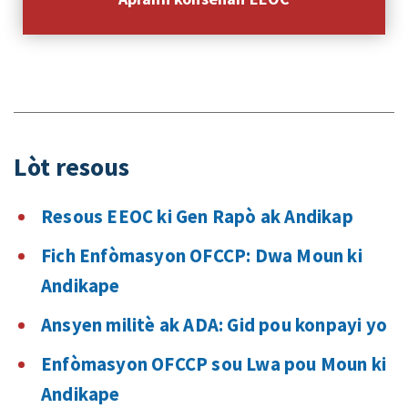
Lòt resous
Resous EEOC ki Gen Rapò ak Andikap
Fich Enfòmasyon OFCCP: Dwa Moun ki
Andikape
Ansyen militè ak ADA: Gid pou konpayi yo
Enfòmasyon OFCCP sou Lwa pou Moun ki
Andikape