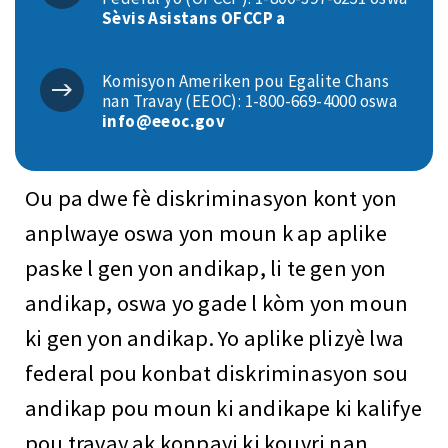
Sèvis Asistans OFCCP a
Komisyon Ameriken pou Egalite Chans
nan Travay (EEOC): 1-800-669-4000 oswa
info@eeoc.gov
Ou pa dwe fè diskriminasyon kont yon
anplwaye oswa yon moun k ap aplike
paske l gen yon andikap, li te gen yon
andikap, oswa yo gade l kòm yon moun
ki gen yon andikap. Yo aplike plizyè lwa
federal pou konbat diskriminasyon sou
andikap pou moun ki andikape ki kalifye
pou travay ak konpayi ki kouvri nan