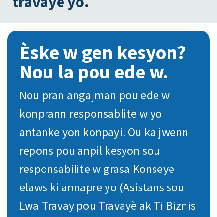
travayè yo.
Èske w gen kesyon?
Nou la pou ede w.
Nou pran angajman pou ede w
konprann responsablite w yo
antanke yon konpayi. Ou ka jwenn
repons pou anpil kesyon sou
responsabilite w grasa Konseye
elaws ki annapre yo (Asistans sou
Lwa Travay pou Travayè ak Ti Biznis