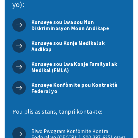
yo):
Konseye sou Lwa sou Non
Diskriminasyon Moun Andikape
Konseye sou Konje Medikal ak
Andikap
Konseye sou Lwa Konje Familyal ak
Medikal (FMLA)
Konseye Konfòmite pou Kontraktè
Federal yo
Pou plis asistans, tanpri kontakte:
Biwo Pwogram Konfòmite Kontra
Federal yo (OFCCP): 1-800-397-6251 oswa