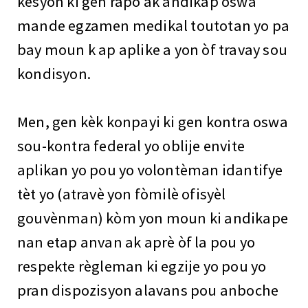
kesyon ki gen rapò ak andikap oswa
mande egzamen medikal toutotan yo pa
bay moun k ap aplike a yon òf travay sou
kondisyon.
Men, gen kèk konpayi ki gen kontra oswa
sou-kontra federal yo oblije envite
aplikan yo pou yo volontèman idantifye
tèt yo (atravè yon fòmilè ofisyèl
gouvènman) kòm yon moun ki andikape
nan etap anvan ak aprè òf la pou yo
respekte règleman ki egzije yo pou yo
pran dispozisyon alavans pou anboche