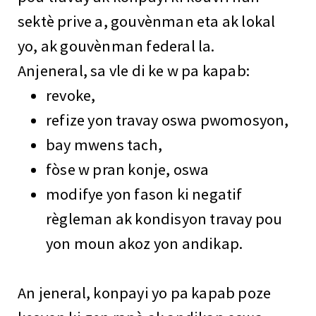
sektè prive a, gouvènman eta ak lokal
yo, ak gouvènman federal la.
Anjeneral, sa vle di ke w pa kapab:
revoke,
refize yon travay oswa pwomosyon,
bay mwens tach,
fòse w pran konje, oswa
modifye yon fason ki negatif
règleman ak kondisyon travay pou
yon moun akoz yon andikap.
An jeneral, konpayi yo pa kapab poze