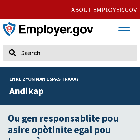
ABOUT EMPLOYER.GOV
VETERAN AND SERVICE MEMBER EMPLOYMENT
UNION AND PROTECTED CONCERTED ACTIVITY
Search
ENKLIZYON NAN ESPAS TRAVAY
Andikap
Ou gen responsablite pou
asire opòtinite egal pou