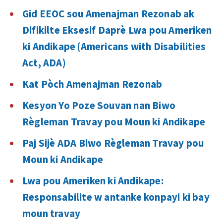
Gid EEOC sou Amenajman Rezonab ak
Difikilte Eksesif Daprè Lwa pou Ameriken
ki Andikape (Americans with Disabilities
Act, ADA)
Kat Pòch Amenajman Rezonab
Kesyon Yo Poze Souvan nan Biwo
Règleman Travay pou Moun ki Andikape
Paj Sijè ADA Biwo Règleman Travay pou
Moun ki Andikape
Lwa pou Ameriken ki Andikape:
Responsabilite w antanke konpayi ki bay
moun travay