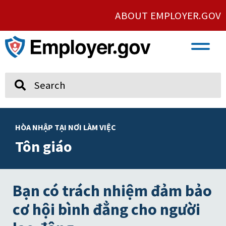
ABOUT EMPLOYER.GOV
VETERAN AND SERVICE MEMBER EMPLOYMENT
UNION AND PROTECTED CONCERTED ACTIVITY
Search
HÒA NHẬP TẠI NƠI LÀM VIỆC
Tôn giáo
Bạn có trách nhiệm đảm bảo
cơ hội bình đẳng cho người