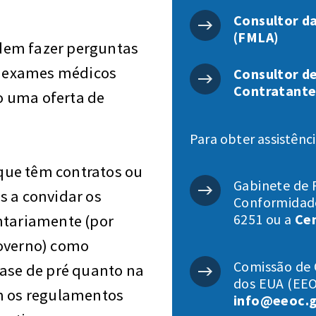
Consultor da
(FMLA)
dem fazer perguntas
ir exames médicos
Consultor d
Contratante
o uma oferta de
Para obter assistênci
que têm contratos ou
Gabinete de 
s a convidar os
Conformidade
6251 ou a
Ce
ntariamente (por
governo) como
Comissão de 
fase de pré quanto na
dos EUA (EEO
om os regulamentos
info@eeoc.