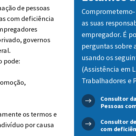
inação de pessoas
Comprometemo-no
as com deficiência
as suas responsa
empregadores
empregador. É pos
rivado, governos
perguntas sobre 
eral.
usando os seguin
ão pode:
(Assistência em L
Trabalhadores e 
promoção,
Consultor da
Pessoas com
vamente os termos e
Consultor de
divíduo por causa
com deficiên