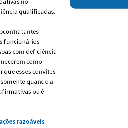
oativas no
iência qualificadas.
ubcontratantes
os funcionários
soas com deficiência
manecerem como
r que esses convites
s somente quando a
 afirmativas ou é
ções razoáveis