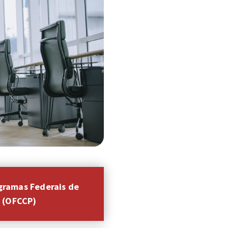
gramas Federais de
 (OFCCP)