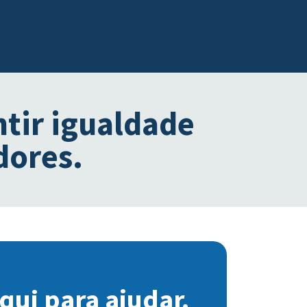
ntir igualdade
dores.
qui para ajudar.