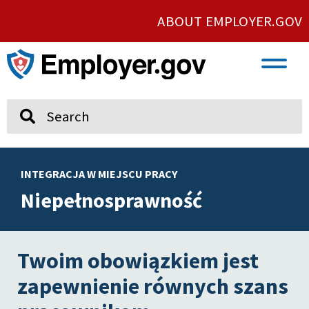
ABOUT EMPLOYER.GOV
VETERAN AND SERVICE MEMBER EMPLOYMENT
UNION AND PROTECTED CONCERTED ACTIVITY
Search
INTEGRACJA W MIEJSCU PRACY
Niepełnosprawność
Twoim obowiązkiem jest
zapewnienie równych szans