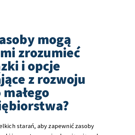
zasoby mogą
mi zrozumieć
ki i opcje
jące z rozwoju
 małego
iębiorstwa?
lkich starań, aby zapewnić zasoby