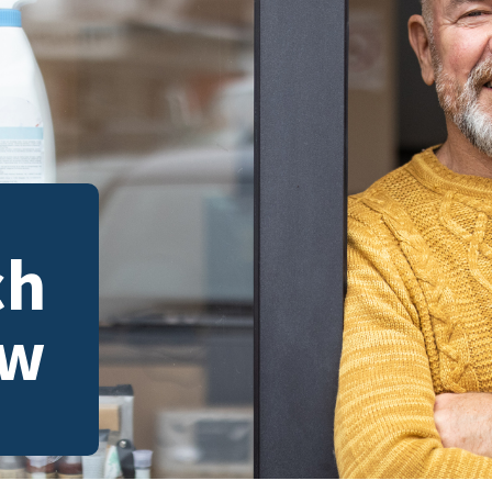
ch
tw