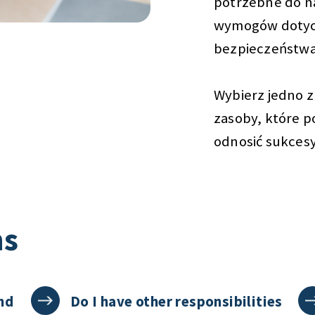
potrzebne do na
wymogów dotyc
bezpieczeństwa 
Wybierz jedno z
zasoby, które po
odnosić sukcesy
ns
nd
Do I have other responsibilities