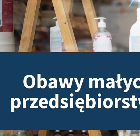
Obawy mały
przedsiębiors