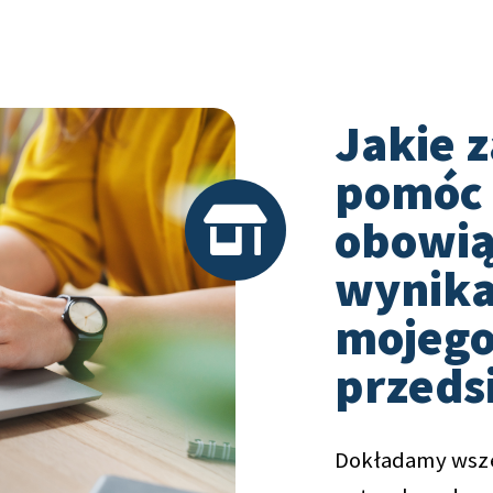
Jakie 
pomóc 
obowiąz
wynika
mojego
przeds
Dokładamy wsze