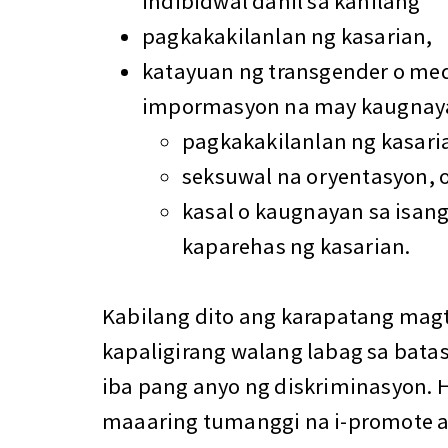
indibidwal dahil sa kanilang
pagkakakilanlan ng kasarian,
katayuan ng transgender o med
impormasyon na may kaugnaya
pagkakakilanlan ng kasari
seksuwal na oryentasyon, 
kasal o kaugnayan sa isan
kaparehas ng kasarian.
Kabilang dito ang karapatang mag
kapaligirang walang labag sa bata
iba pang anyo ng diskriminasyon.
maaaring tumanggi na i-promote 