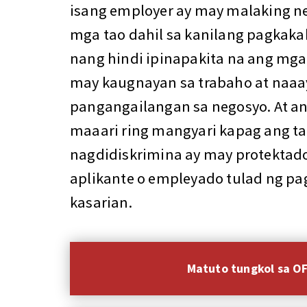
isang employer ay may malaking n
mga tao dahil sa kanilang pagkaka
nang hindi ipinapakita na ang mga
may kaugnayan sa trabaho at naaa
pangangailangan sa negosyo. At an
maaari ring mangyari kapag ang t
nagdidiskrimina ay may protektad
aplikante o empleyado tulad ng pa
kasarian.
Matuto tungkol sa O