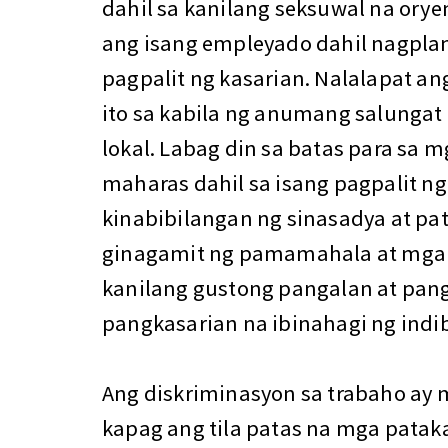
dahil sa kanilang seksuwal na orye
ang isang empleyado dahil nagpla
pagpalit ng kasarian. Nalalapat a
ito sa kabila ng anumang salungat 
lokal. Labag din sa batas para s
maharas dahil sa isang pagpalit ng
kinabibilangan ng sinasadya at pat
ginagamit ng pamamahala at mga
kanilang gustong pangalan at pan
pangkasarian na ibinahagi ng indib
Ang diskriminasyon sa trabaho ay 
kapag ang tila patas na mga patak