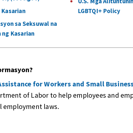
U.S. Mga Alituntuni
 Kasarian
LGBTQI+ Policy
asyon sa Seksuwal na
 ng Kasarian
pormasyon?
sistance for Workers and Small Business
artment of Labor to help employees and empl
al employment laws.