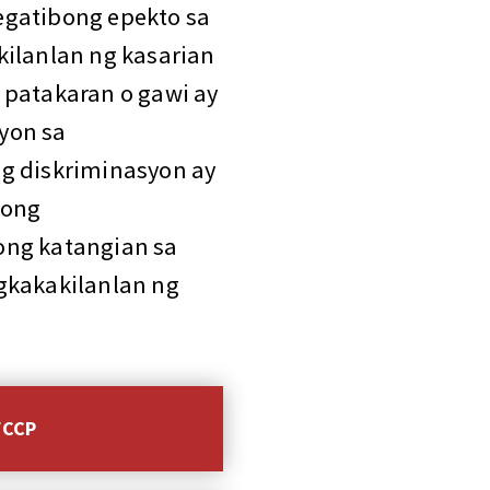
egatibong epekto sa
kilanlan ng kasarian
 patakaran o gawi ay
yon sa
g diskriminasyon ay
aong
ong katangian sa
gkakakilanlan ng
FCCP