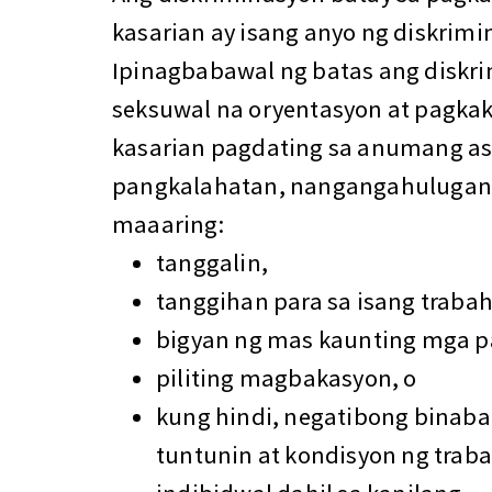
kasarian ay isang anyo ng diskrimi
Ipinagbabawal ng batas ang diskr
seksuwal na oryentasyon at pagkak
kasarian pagdating sa anumang as
pangkalahatan, nangangahulugan 
maaaring:
tanggalin,
tanggihan para sa isang traba
bigyan ng mas kaunting mga p
piliting magbakasyon, o
kung hindi, negatibong binab
tuntunin at kondisyon ng traba