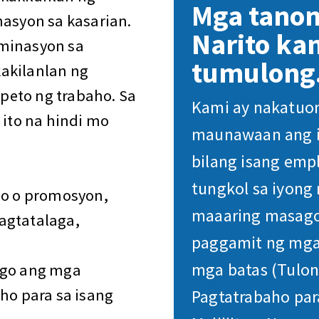
Mga tano
nasyon sa kasarian.
Narito ka
iminasyon sa
tumulong
akilanlan ng
peto ng trabaho. Sa
Kami ay nakatuon
ito na hindi mo
maunawaan ang i
bilang isang emp
tungkol sa iyong
ho o promosyon,
maaaring masago
agtatalaga,
paggamit ng mga
mga batas (Tulon
ago ang mga
ho para sa isang
Pagtatrabaho pa