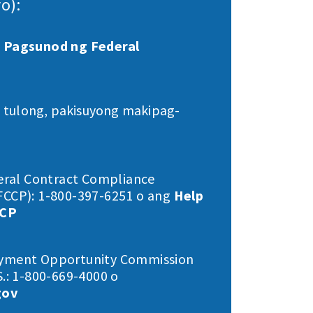
o):
 Pagsunod ng Federal
 tulong, pakisuyong makipag-
deral Contract Compliance
CCP): 1-800-397-6251 o ang
Help
CCP
yment Opportunity Commission
.: 1-800-669-4000 o
gov