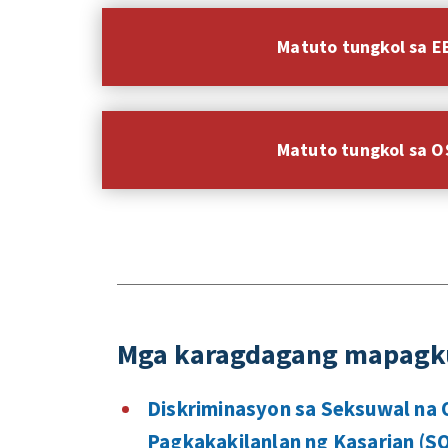
Matuto tungkol sa 
Matuto tungkol sa 
Mga karagdagang mapag
Diskriminasyon sa Seksuwal na 
Pagkakakilanlan ng Kasarian (SO