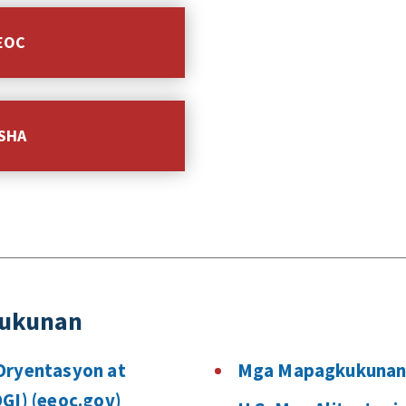
EEOC
OSHA
kukunan
Oryentasyon at
Mga Mapagkukunan
GI) (eeoc.gov)