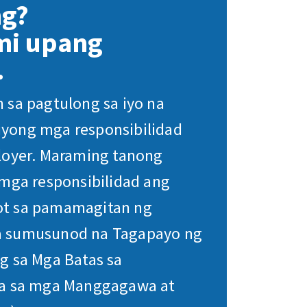
ng?
mi upang
.
 sa pagtulong sa iyo na
yong mga responsibilidad
loyer. Maraming tanong
 mga responsibilidad ang
t sa pamamagitan ng
 sumusunod na Tagapayo ng
g sa Mga Batas sa
ra sa mga Manggagawa at