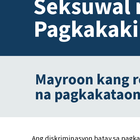
Seksuwal 
Pagkakaki
Mayroon kang re
na pagkakataon
Ang diskriminasyon batay sa pagka