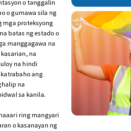
ntasyon o tanggalin
no o gumawa sila ng
ng mga proteksyong
na batas ng estado o
a mga manggagawa na
 kasarian, na
uloy na hindi
 katrabaho ang
ghalip na
idwal sa kanila.
maaari ring mangyari
aran o kasanayan ng