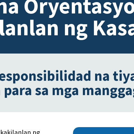
na Oryentasyo
lanlan ng Kas
sponsibilidad na tiy
 para sa mga mangg
kakilanlan ng