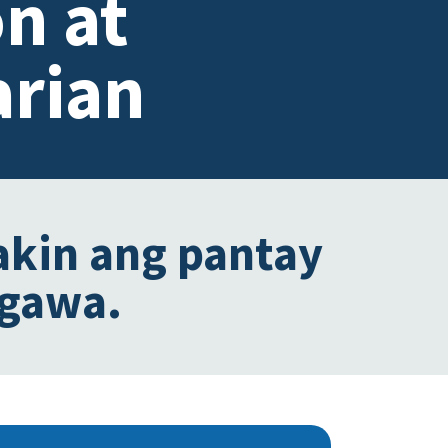
n at
arian
akin ang pantay
agawa.