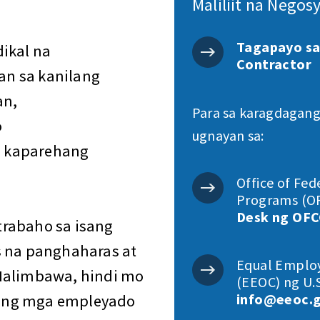
Maliliit na Negosy
Tagapayo sa
ikal na
Contractor
n sa kanilang
an,
Para sa karagdagang
o
ugnayan sa:
g kaparehang
Office of Fe
Programs (OF
Desk ng OF
trabaho sa isang
s na panghaharas at
Equal Emplo
 Halimbawa, hindi mo
(EEOC) ng U.S
info@eeoc.
ang mga empleyado