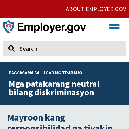
ABOUT EMPLOYER.GOV
VETERAN AND SERVICE MEMBER EMPLOYMENT
UNION AND PROTECTED CONCERTED ACTIVITY
Search
PAGSASAMA SA LUGAR NG TRABAHO
Mga patakarang neutral
bilang diskriminasyon
Mayroon kang
responsibilidad na tiyakin