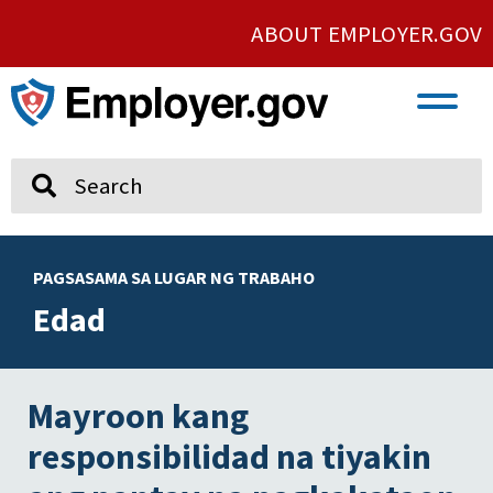
ABOUT EMPLOYER.GOV
VETERAN AND SERVICE MEMBER EMPLOYMENT
UNION AND PROTECTED CONCERTED ACTIVITY
Search
PAGSASAMA SA LUGAR NG TRABAHO
Edad
Mayroon kang
responsibilidad na tiyakin