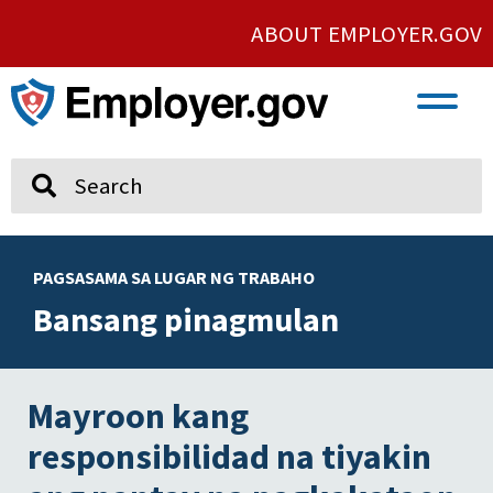
ABOUT EMPLOYER.GOV
VETERAN AND SERVICE MEMBER EMPLOYMENT
UNION AND PROTECTED CONCERTED ACTIVITY
Search
PAGSASAMA SA LUGAR NG TRABAHO
Bansang pinagmulan
Mayroon kang
responsibilidad na tiyakin