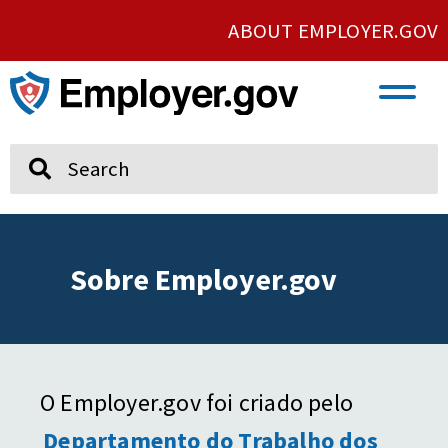
ABOUT EMPLOYER.GOV
VETERAN AND SERVICE MEMBER EMPLOYMENT
UNION AND PROTECTED CONCERTED ACTIVITY
Search
Sobre Employer.gov
O Employer.gov foi criado pelo
Departamento do Trabalho dos