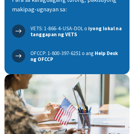
makipag-ugnayan sa:
VETS: 1-866-4-USA-DOL o
iyong lokal na
tanggapan ng VETS
OFCCP: 1-800-397-6251 o ang
Help Desk
ng OFCCP