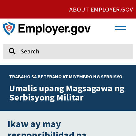
ABOUT EMPLOYER.GOV
VETERAN AND SERVICE MEMBER EMPLOYMENT
UNION AND PROTECTED CONCERTED ACTIVITY
Search
TRABAHO SA BETERANO AT MIYEMBRO NG SERBISYO
Umalis upang Magsagawa ng
Serbisyong Militar
Ikaw ay may
responsibilidad na