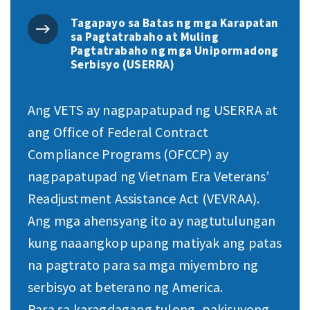
Tagapayo sa Batas ng mga Karapatan
sa Pagtatrabaho at Muling
Pagtatrabaho ng mga Unipormadong
Serbisyo (USERRA)
Ang VETS ay nagpapatupad ng USERRA at
ang Office of Federal Contract
Compliance Programs (OFCCP) ay
nagpapatupad ng Vietnam Era Veterans’
Readjustment Assistance Act (VEVRAA).
Ang mga ahensyang ito ay nagtutulungan
kung naaangkop upang matiyak ang patas
na pagtrato para sa mga miyembro ng
serbisyo at beterano ng America.
Para sa karagdagang tulong, pakisuyong