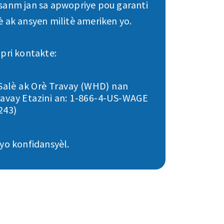
nsanm jan sa apwopriye pou garanti
è ak ansyen militè ameriken yo.
npri kontakte:
 Salè ak Orè Travay (WHD) nan
vay Etazini an: 1-866-4-US-WAGE
243)
 yo konfidansyèl.