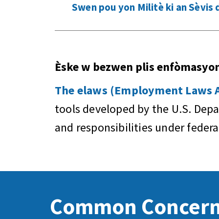
Swen pou yon Militè ki an Sèvis
Èske w bezwen plis enfòmasyo
The elaws (Employment Laws As
tools developed by the U.S. Dep
and responsibilities under feder
Common Concer