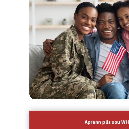
Aprann plis sou W