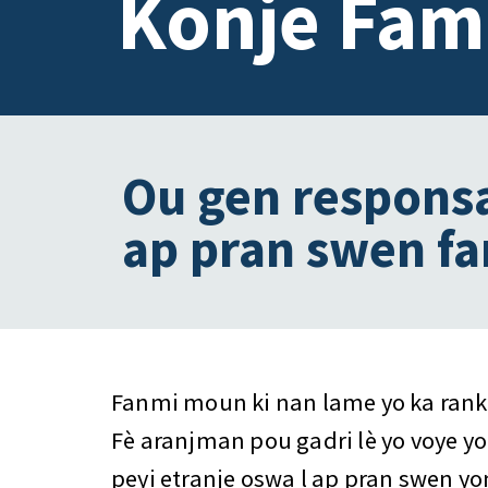
Konje Fami
Ou gen responsa
ap pran swen f
Fanmi moun ki nan lame yo ka ranko
Fè aranjman pou gadri lè yo voye y
peyi etranje oswa l ap pran swen y