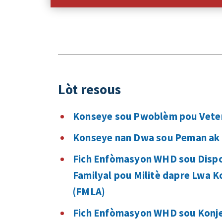
Lòt resous
Konseye sou Pwoblèm pou Veter
Konseye nan Dwa sou Peman ak 
Fich Enfòmasyon WHD sou Dispo
Familyal pou Militè dapre Lwa K
(FMLA)
Fich Enfòmasyon WHD sou Konje 