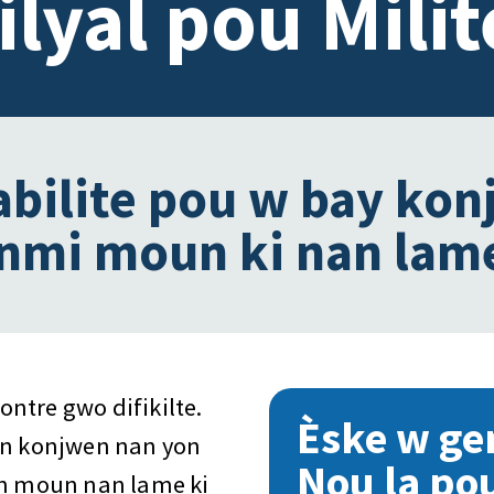
lyal pou Milit
bilite pou w bay kon
anmi moun ki nan lam
ntre gwo difikilte.
Èske w ge
on konjwen nan yon
Nou la po
on moun nan lame ki