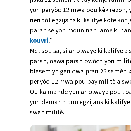
yon peryòd 12 mwa pou kèk rezon, 
nenpòt egzijans ki kalifye kote konj
paran se yon moun nan lame ki nan
kouvri
.”
Met sou sa, si anplwaye ki kalifye a 
paran, oswa paran pwòch yon milit
blesem yo gen dwa pran 26 semèn k
peryòd 12 mwa pou bay militè a sw
Ou ka mande yon anplwaye pou l bay
yon demann pou egzijans ki kalify
swen militè.