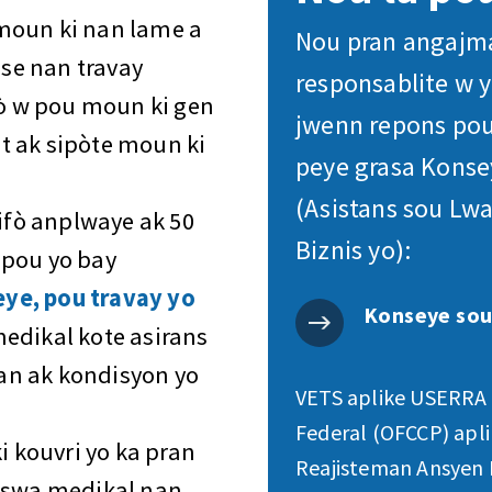
moun ki nan lame a
Nou pran angajm
ase nan travay
responsablite w 
pò w pou moun ki gen
jwenn repons pou
t ak sipòte moun ki
peye grasa Konse
(Asistans sou Lwa
pifò anplwaye ak 50
Biznis yo):
 pou yo bay
eye, pou travay yo
Konseye sou
edikal kote asirans
an ak kondisyon yo
VETS aplike USERRA
Federal (OFCCP) apl
i kouvri yo ka pran
Reajisteman Ansyen 
 oswa medikal nan