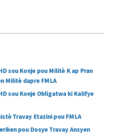
D sou Konje pou Militè K ap Pran
n Militè dapre FMLA
D sou Konje Obligatwa ki Kalifye
istè Travay Etazini pou FMLA
riken pou Dosye Travay Ansyen