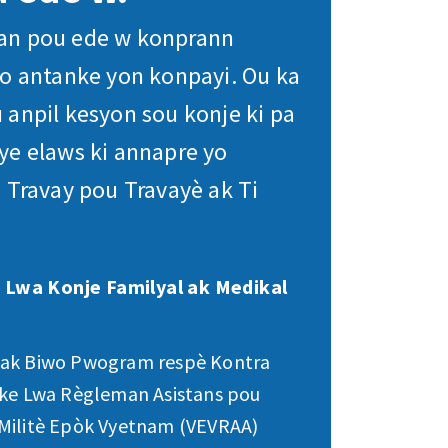
an pou ede w konprann
yo antanke yon konpayi. Ou ka
 anpil kesyon sou konje ki pa
ye elaws ki annapre yo
 Travay pou Travayè ak Ti
 Lwa Konje Familyal ak Medikal
 ak Biwo Pwogram respè Kontra
ike Lwa Règleman Asistans pou
Militè Epòk Vyetnam (VEVRAA)