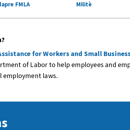
 dapre FMLA
Militè
n?
sistance for Workers and Small Business
artment of Labor to help employees and empl
al employment laws.
ns