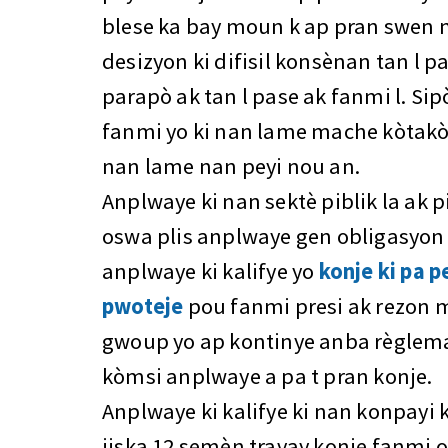
blese ka bay moun k ap pran swen 
desizyon ki difisil konsènan tan l p
parapò ak tan l pase ak fanmi l. Si
fanmi yo ki nan lame mache kòtakò
nan lame nan peyi nou an.
Anplwaye ki nan sektè piblik la ak 
oswa plis anplwaye gen obligasyon
anplwaye ki kalifye yo
konje ki pa p
pwoteje
pou fanmi presi ak rezon m
gwoup yo ap kontinye anba règlem
kòmsi anplwaye a pa t pran konje.
Anplwaye ki kalifye ki nan konpayi k
jiska 12 semèn travay konje fanmi