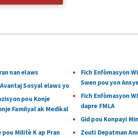
an nan elaws
Fich Enfòmasyon WH
Swen pou yon Ansye
Avantaj Sosyal elaws yo
Fich Enfòmasyon WH
zisyon pou Konje
dapre FMLA
onje Familyal ak Medikal
Gid pou Konpayi Min
pou Militè K ap Pran
Zouti Depatman Ame