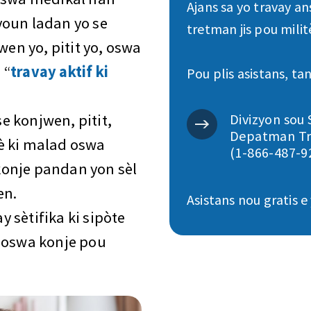
Ajans sa yo travay a
youn ladan yo se
tretman jis pou milit
wen yo, pitit yo, oswa
 “
travay aktif ki
Pou plis asistans, ta
se konjwen, pitit,
Divizyon sou
Depatman Tra
è ki malad oswa
(1-866-487-9
onje pandan yon sèl
en.
Asistans nou gratis e
 sètifika ki sipòte
e oswa konje pou