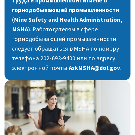
труда и промышленной гигиене в
горнодобывающей промышленности
(Mine Safety and Health Administration,
MSHA)
. Работодателям в сфере
горнодобывающей промышленности
следует обращаться в MSHA по номеру
телефона 202-693-9400 или по адресу
электронной почты
AskMSHA@dol.gov
.