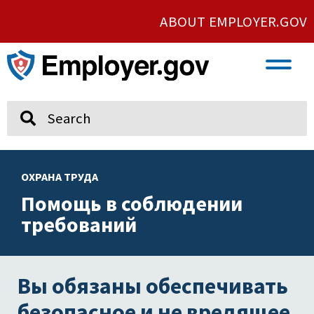
ABOUT EMPLOYER.GOV
VETERAN AND SERVICE MEMBER EMPLOYMENT
UNION AND PROTECTED CONCERTED ACTIVITY
Search
ОХРАНА ТРУДА
Помощь в соблюдении
требований
Вы обязаны обеспечивать
безопасное и не вредящее