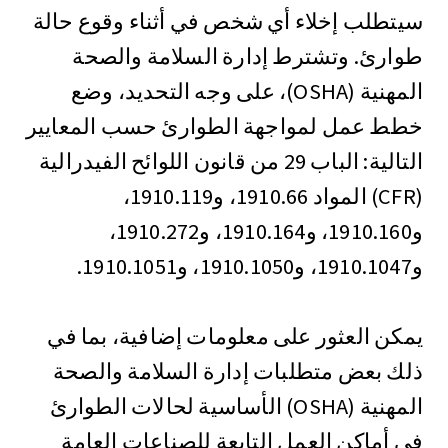
سيتطلب إخلاء أي شخص في أثناء وقوع حالة
طوارئ. وتشترط إدارة السلامة والصحة
المهنية (OSHA)، على وجه التحديد، وضع
خطط عمل لمواجهة الطوارئ حسب المعايير
التالية: الباب 29 من قانون اللوائح الفيدرالية
(CFR) المواد 1910.66، و1910.119،
و1910.160، و1910.164، و1910.272،
و1910.1047، و1910.1050، و1910.1051.
يمكن العثور على معلومات إضافية، بما في
ذلك بعض متطلبات إدارة السلامة والصحة
المهنية (OSHA) الأساسية لحالات الطوارئ
في أماكن العمل التابعة للصناعات العامة