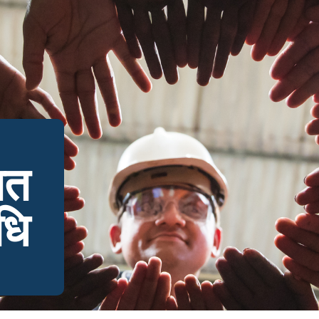
ित
धि