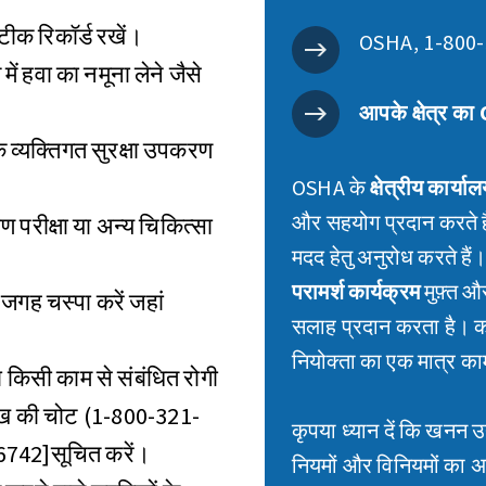
टीक रिकॉर्ड रखें।
OSHA, 1-800-
ं हवा का नमूना लेने जैसे
आपके क्षेत्र क
 व्यक्तिगत सुरक्षा उपकरण
OSHA के
क्षेत्रीय कार्या
और सहयोग प्रदान करते हैं ज
परीक्षा या अन्य चिकित्सा
मदद हेतु अनुरोध करते है
परामर्श कार्यक्रम
मुफ़्त औ
गह चस्पा करें जहां
सलाह प्रदान करता है। को
नियोक्ता का एक मात्र क
या किसी काम से संबंधित रोगी
ा आँख की चोट (1-800-321-
कृपया ध्यान दें कि खनन उद
6742]सूचित करें।
नियमों और विनियमों का 