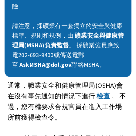
險。
請注意，採礦業有一套獨立的安全與健康
標準、規則和規例，由
礦業安全與健康管
理局(MSHA)負責監督
。 採礦業僱員應致
電202-693-9400或傳送電郵
至
AskMSHA@dol.gov
聯絡MSHA。
通常，職業安全和健康管理局(OSHA)會
在沒有事先通知的情況下進行
檢查
。 不
過，您有權要求合規官員在進入工作場
所前獲得檢查令。