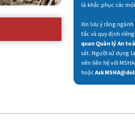
là khắc phục các mối
Xin lưu ý rằng ngành
A
tắc và quy định riên
quan Quản lý An to
sát. Người sử dụng 
nên liên hệ với MSH
hoặc
AskMSHA@dol