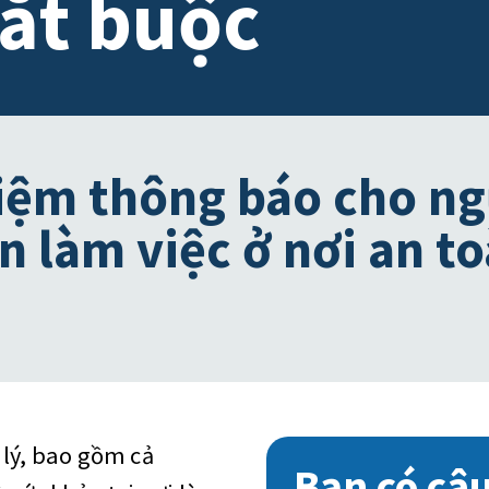
bắt buộc
iệm thông báo cho ng
n làm việc ở nơi an to
 lý, bao gồm cả
Bạn có câu