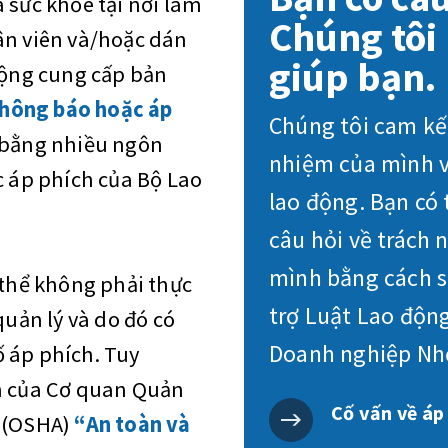
 sức khỏe tại nơi làm
Chúng tôi 
ân viên và/hoặc dán
giúp bạn.
động cung cấp bản
hông báo hoặc áp
Chúng tôi cam kết
 bằng nhiều ngôn
nhiệm của mình v
c áp phích của Bộ Lao
lao động. Bạn có 
câu hỏi về trách 
mình bằng cách s
 thể không phải thực
trợ Luật Lao độn
quản lý và do đó có
Doanh nghiệp Nhỏ
 áp phích. Tuy
ch của Cơ quan Quản
Cố vấn về áp
p (OSHA)
“An toàn và