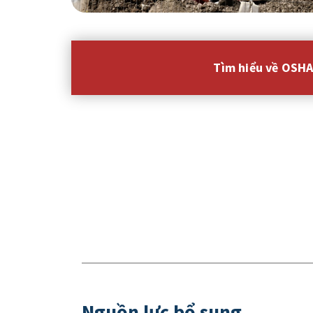
Tìm hiểu về OSH
Nguồn lực bổ sung