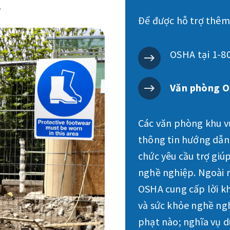
.
Để được hỗ trợ thêm, 
OSHA tại 1-8
Văn phòng O
Các văn phòng khu 
thông tin hướng dẫn,
chức yêu cầu trợ giú
nghề nghiệp. Ngoài 
OSHA cung cấp lời kh
và sức khỏe nghề ng
phạt nào; nghĩa vụ d