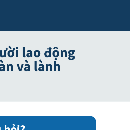
ười lao động
àn và lành
 hỏi?