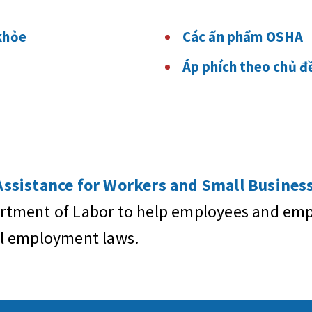
khỏe
Các ấn phẩm OSHA
Áp phích theo chủ đề
sistance for Workers and Small Business
artment of Labor to help employees and empl
al employment laws.