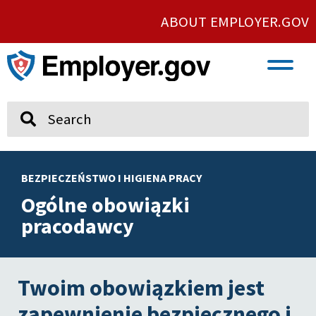
ABOUT EMPLOYER.GOV
VETERAN AND SERVICE MEMBER EMPLOYMENT
UNION AND PROTECTED CONCERTED ACTIVITY
Search
BEZPIECZEŃSTWO I HIGIENA PRACY
Ogólne obowiązki
pracodawcy
Twoim obowiązkiem jest
zapewnienie bezpiecznego i