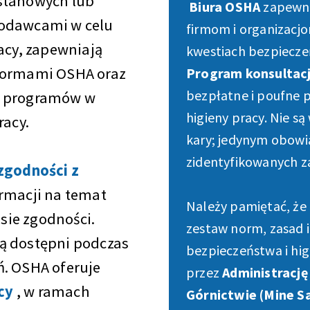
stanowych lub
Biura OSHA
zapewni
codawcami w celu
firmom i organizacjo
acy, zapewniają
kwestiach bezpieczeń
 normami OSHA oraz
Program konsultacj
bezpłatne i poufne p
u programów w
higieny pracy. Nie s
racy.
kary; jedynym obowi
zidentyfikowanych z
 zgodności z
ormacji na temat
Należy pamiętać, ż
sie zgodności.
zestaw norm, zasad 
ą dostępni podczas
bezpieczeństwa i hig
ń. OSHA oferuje
przez
Administrację
cy
, w ramach
Górnictwie (Mine S