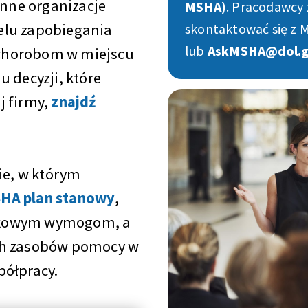
inne organizacje
MSHA)
. Pracodawcy 
elu zapobiegania
skontaktować się z
lub
AskMSHA@dol.
chorobom w miejscu
 decyzji, które
j firmy,
znajdź
ie, w którym
SHA plan stanowy
,
tkowym wymogom, a
ch zasobów pomocy w
półpracy.