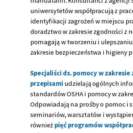
mandatami. Konsultanci z agencji 
uniwersytetów współpracują z pra
identyfikacji zagrożeń w miejscu pr
doradztwo w zakresie zgodności z
pomagają w tworzeniu i ulepszani
zakresie bezpieczeństwa i higieny p
Specjaliści ds. pomocy w zakresie
przepisami
udzielają ogólnych inf
standardów OSHA i pomocy w zakre
Odpowiadają na prośby o pomoc i s
seminariów, warsztatów i wystąpie
również
pięć programów współpra