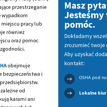
Masz pyta
ające przestrzeganie
Jesteśmy t
ce wypadkom
pomóc.
miejscu pracy lub
uje równiez
Dokładamy wszelk
ejscu oraz pomoc
zrozumieć twoje 
 zgodności.
Aby uzyskać dod
kontakt:
SHA
obejmuje
ie bezpieczeństwa i
OSHA pod nu
 przedsiębiorstw.
ezależne od
Lokalne biu
kują karami ani