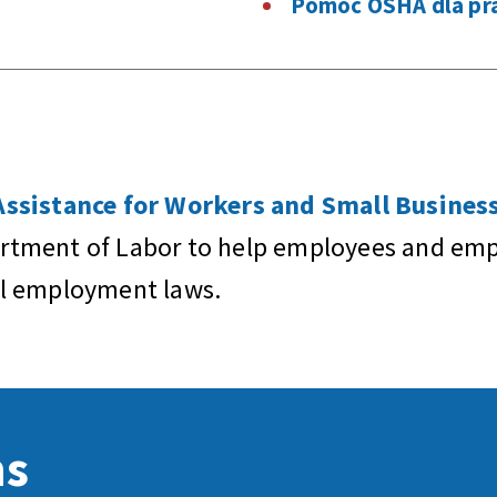
Pomoc OSHA dla p
sistance for Workers and Small Business
artment of Labor to help employees and empl
al employment laws.
ns