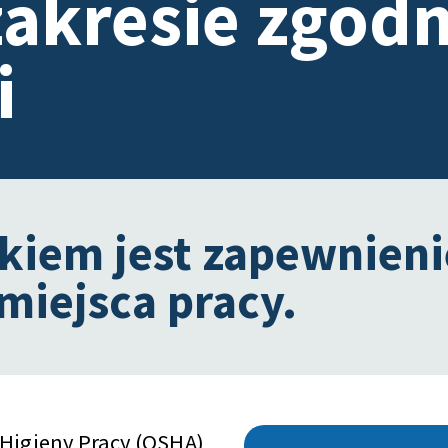
akresie zgodn
i
iem jest zapewnieni
 miejsca pracy.
 Higieny Pracy (OSHA)