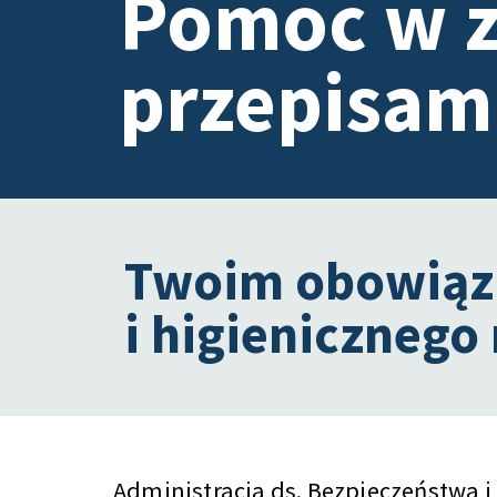
Pomoc w z
przepisam
Twoim obowiązk
i higienicznego
Administracja ds. Bezpieczeństwa i