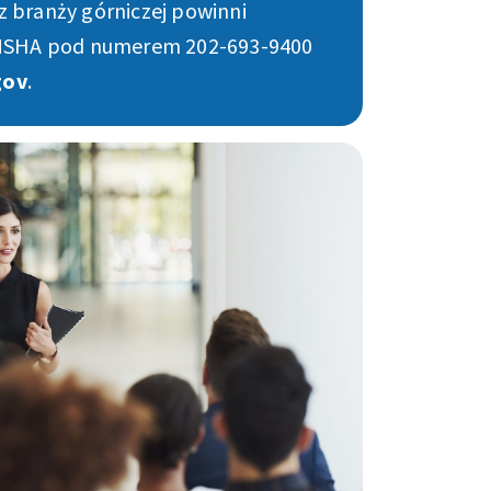
z branży górniczej powinni
 MSHA pod numerem 202-693-9400
gov
.