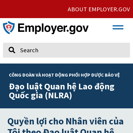
ABOUT EMPLOYER.GOV
VETERAN AND SERVICE MEMBER EMPLOYMENT
UNION AND PROTECTED CONCERTED ACTIVITY
Search
CÔNG ĐOÀN VÀ HOẠT ĐỘNG PHỐI HỢP ĐƯỢC BẢO VỆ
Đạo luật Quan hệ Lao động
Quốc gia (NLRA)
Quyền lợi cho Nhân viên của
Tôi theo Đạo luật Quan hệ