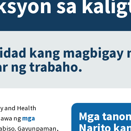
ksyon sa kalig
idad kang magbigay n
r ng trabaho.
y and Health
Mga tano
agawa ng
mga
Narito ka
abiso. Gayunpaman,