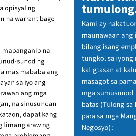
tumulong
a opisyal ng
n na warrant bago
Kami ay nakatuon
maunawaan ang i
bilang isang emp
a-mapanganib na
tungkol sa iyong
sunud-sunod ng
kaligtasan at ka
 na mas mababa ang
masagot sa pama
ayan sa iyo ang
mga sumusunod 
larawan ang mga
ugan, na sinusundan
batas (Tulong sa
kataon, dapat kang
para sa mga Mang
g limang araw ng
Negosyo):
 mga problemang