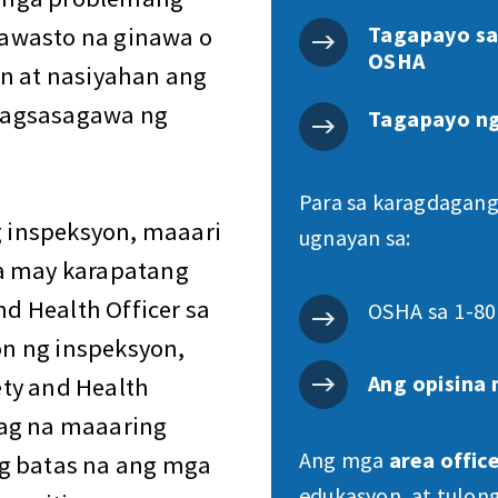
Tagapayo sa
awasto na ginawa o
OSHA
on at nasiyahan ang
magsasagawa ng
Tagapayo n
Para sa karagdagang
 inspeksyon, maaari
ugnayan sa:
na may karapatang
d Health Officer sa
OSHA sa 1-80
n ng inspeksyon,
Ang opisina 
ty and Health
bag na maaaring
Ang mga
area offic
ng batas na ang mga
edukasyon, at tulon