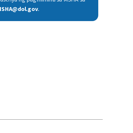
MSHA@dol.gov
.