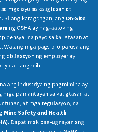
 sa mga isyu sa kaligtasan at
o. Bilang karagdagan, ang
On-Site
ram
ng OSHA ay nag-aalok ng
pidensyal na payo sa kaligtasan at
o. Walang mga pagsipi o parusa ang
ing obligasyon ng employer ay
koy na panganib.
na ang industriya ng pagmimina ay
ng mga pamantayan sa kaligtasan at
ntunan, at mga regulasyon, na
ng
Mine Safety and Health
HA)
. Dapat makipag-ugnayan ang
ustriya ng pagmimina sa MSHA sa