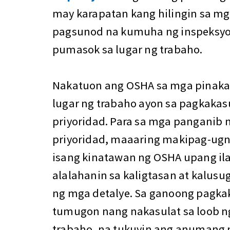
may karapatan kang hilingin sa mg
pagsunod na kumuha ng inspeksyo
pumasok sa lugar ng trabaho.
Nakatuon ang OSHA sa mga pinak
lugar ng trabaho ayon sa pagkaka
priyoridad. Para sa mga panganib
priyoridad, maaaring makipag-ugn
isang kinatawan ng OSHA upang i
alalahanin sa kaligtasan at kalus
ng mga detalye. Sa ganoong pagka
tumugon nang nakasulat sa loob n
trabaho, na tukuyin ang anumang