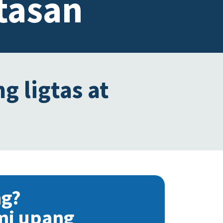
tasan
g ligtas at
ng?
mi upang