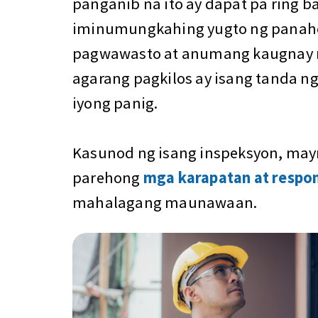
panganib na ito ay dapat pa ring b
iminumungkahing yugto ng panaho
pagwawasto at anumang kaugnay 
agarang pagkilos ay isang tanda n
iyong panig.
Kasunod ng isang inspeksyon, may
parehong
mga karapatan at respon
mahalagang maunawaan.