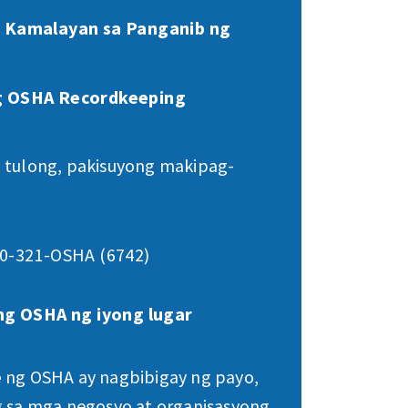
 Kamalayan sa Panganib ng
g OSHA Recordkeeping
 tulong, pakisuyong makipag-
0-321-OSHA (6742)
ng OSHA ng iyong lugar
e
ng OSHA ay nagbibigay ng payo,
g sa mga negosyo at organisasyong