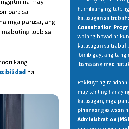
anggitin na may
humihiling ng tulong
n para sa
kalusugan sa trabah
na mga parusa, ang
Consultation Prog
g mabuting loob sa
walang bayad at kum
kalusugan sa trabah
ibinibigay; ang tang
roon kang
itama ang mga natu
sibilidad
na
Pakisuyong tandaan 
may sariling hanay 
kalusugan, mga panu
pinangangasiwaan 
Administration (MS
mga employer sa ind