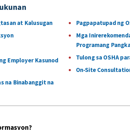
kukunan
gtasan at Kalusugan
Pagpapatupad ng 
ksyon
Mga Inirerekomend
Programang Pangka
Tulong sa OSHA par
 ng Employer Kasunod
On-Site Consultati
 na Binabanggit na
pormasyon?