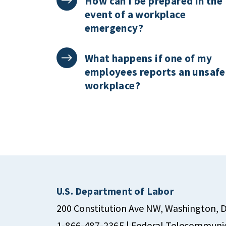
How can I be prepared in the
event of a workplace
emergency?
What happens if one of my
employees reports an unsafe
workplace?
U.S. Department of Labor
200 Constitution Ave NW, Washington, 
1-866-487-2365
| Federal Telecommunic