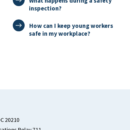
What happens during a safety
inspection?
How can I keep young workers
safe in my workplace?
DC 20210
ations Relay 711