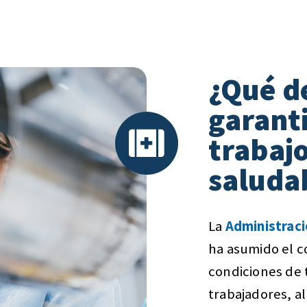
¿Qué d
garanti
trabajo
saluda
La
Administraci
ha asumido el c
condiciones de 
trabajadores, a