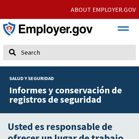
ABOUT EMPLOYER.GOV
VETERAN AND SERVICE MEMBER EMPLOYMENT
UNION AND PROTECTED CONCERTED ACTIVITY
Search
SALUD Y SEGURIDAD
Informes y conservación de
registros de seguridad
Usted es responsable de
ofrecer un lugar de trabajo