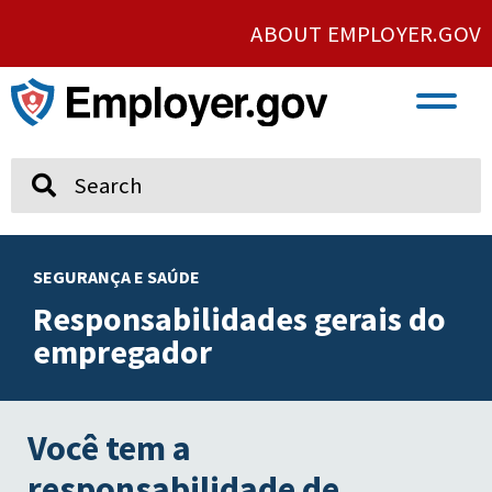
ABOUT EMPLOYER.GOV
VETERAN AND SERVICE MEMBER EMPLOYMENT
UNION AND PROTECTED CONCERTED ACTIVITY
Search
SEGURANÇA E SAÚDE
Responsabilidades gerais do
empregador
Você tem a
responsabilidade de