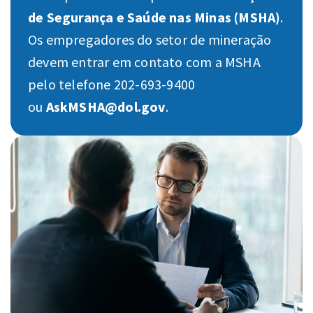
de Segurança e Saúde nas Minas (MSHA)
.
Os empregadores do setor de mineração
devem entrar em contato com a MSHA
pelo telefone 202-693-9400
ou
AskMSHA@dol.gov
.