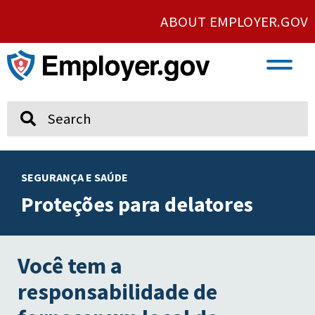
ABOUT EMPLOYER.GOV
VETERAN AND SERVICE MEMBER EMPLOYMENT
UNION AND PROTECTED CONCERTED ACTIVITY
Search
SEGURANÇA E SAÚDE
Proteções para delatores
Você tem a
responsabilidade de