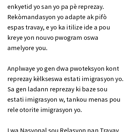
enkyetid yo san yo pa pè reprezay.
Rekòmandasyon yo adapte ak pifò
espas travay, e yo ka itilize ide a pou
kreye yon nouvo pwogram oswa
amelyore you.
Anplwaye yo gen dwa pwoteksyon kont
reprezay kèlkseswa estati imigrasyon yo.
Sa gen ladann reprezay ki baze sou
estati imigrasyon w, tankou menas pou
rele otorite imigrasyon yo.
Lwa Nasyonal sou Relasyon nan Travay