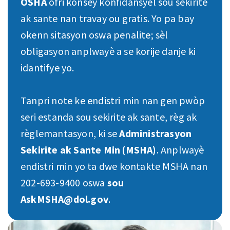
OSHA
ofri konsèy konfidansyèl sou sekirite
ak sante nan travay ou gratis. Yo pa bay
okenn sitasyon oswa penalite; sèl
obligasyon anplwayè a se korije danje ki
idantifye yo.
Tanpri note ke endistri min nan gen pwòp
seri estanda sou sekirite ak sante, règ ak
règlemantasyon, ki se
Administrasyon
Sekirite ak Sante Min (MSHA)
. Anplwayè
endistri min yo ta dwe kontakte MSHA nan
202-693-9400 oswa
sou
AskMSHA@dol.gov
.