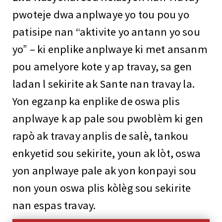
pwoteje dwa anplwaye yo tou pou yo
patisipe nan “aktivite yo antann yo sou
yo” – ki enplike anplwaye ki met ansanm
pou amelyore kote y ap travay, sa gen
ladan l sekirite ak Sante nan travay la.
Yon egzanp ka enplike de oswa plis
anplwaye k ap pale sou pwoblèm ki gen
rapò ak travay anplis de salè, tankou
enkyetid sou sekirite, youn ak lòt, oswa
yon anplwaye pale ak yon konpayi sou
non youn oswa plis kòlèg sou sekirite
nan espas travay.