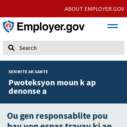
ABOUT EMPLOYER.GOV
VETERAN AND SERVICE MEMBER EMPLOYMENT
UNION AND PROTECTED CONCERTED ACTIVITY
Search
SEKIRITE AK SANTE
Pwoteksyon moun k ap
denonse a
Ou gen responsablite pou
bay yon espas travay ki an