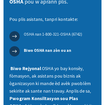
OSHA
pou w aprann plis.
Pou plis asistans, tanpri kontakte:
OSHA nan 1-800-321-OSHA (6742)
Biwo OSHA nan zòn ou an
Biwo Rejyonal
OSHA yo bay konsèy,
fòmasyon, ak asistans pou biznis ak
òganizasyon ki mande èd avèk pwoblèm
sekirite ak sante nan travay. Anplis de sa,
Pwogram Konsiltasyon sou Plas