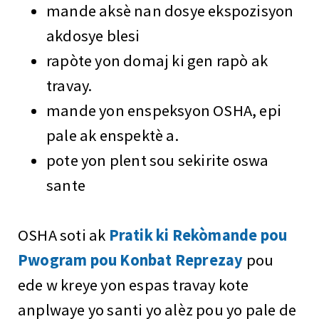
mande aksè nan dosye ekspozisyon
akdosye blesi
rapòte yon domaj ki gen rapò ak
travay.
mande yon enspeksyon OSHA, epi
pale ak enspektè a.
pote yon plent sou sekirite oswa
sante
OSHA soti ak
Pratik ki Rekòmande pou
Pwogram pou Konbat Reprezay
pou
ede w kreye yon espas travay kote
anplwaye yo santi yo alèz pou yo pale de