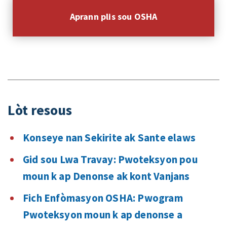
Aprann plis sou OSHA
Lòt resous
Konseye nan Sekirite ak Sante elaws
Gid sou Lwa Travay: Pwoteksyon pou
moun k ap Denonse ak kont Vanjans
Fich Enfòmasyon OSHA: Pwogram
Pwoteksyon moun k ap denonse a