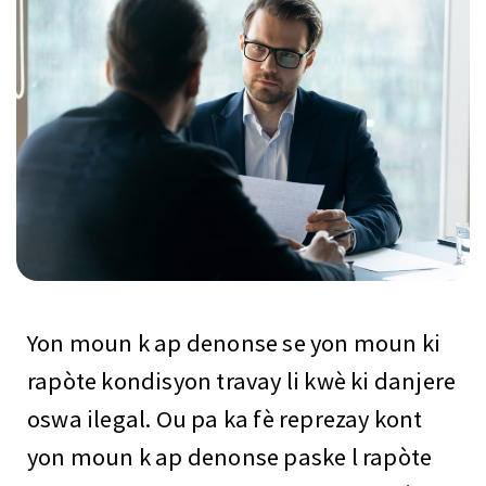
Yon moun k ap denonse se yon moun ki
rapòte kondisyon travay li kwè ki danjere
oswa ilegal. Ou pa ka fè reprezay kont
yon moun k ap denonse paske l rapòte