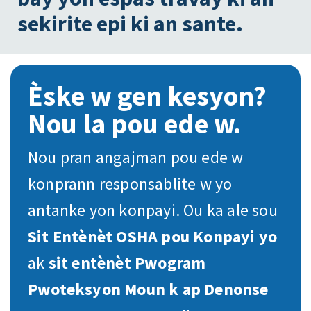
sekirite epi ki an sante.
Èske w gen kesyon?
Nou la pou ede w.
Nou pran angajman pou ede w
konprann responsablite w yo
antanke yon konpayi. Ou ka ale sou
Sit Entènèt OSHA pou Konpayi yo
ak
sit entènèt Pwogram
Pwoteksyon Moun k ap Denonse