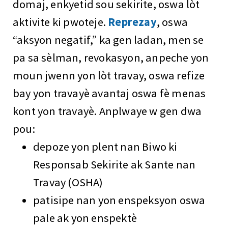
domaj, enkyetid sou sekirite, oswa lòt
aktivite ki pwoteje.
Reprezay
, oswa
“aksyon negatif,” ka gen ladan, men se
pa sa sèlman, revokasyon, anpeche yon
moun jwenn yon lòt travay, oswa refize
bay yon travayè avantaj oswa fè menas
kont yon travayè. Anplwaye w gen dwa
pou:
depoze yon plent nan Biwo ki
Responsab Sekirite ak Sante nan
Travay (OSHA)
patisipe nan yon enspeksyon oswa
pale ak yon enspektè