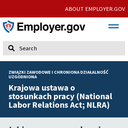
ABOUT EMPLOYER.GOV
VETERAN AND SERVICE MEMBER EMPLOYMENT
UNION AND PROTECTED CONCERTED ACTIVITY
Search
ZWIĄZKI ZAWODOWE I CHRONIONA DZIAŁALNOŚĆ
UZGODNIONA
Krajowa ustawa o
stosunkach pracy (National
Labor Relations Act; NLRA)