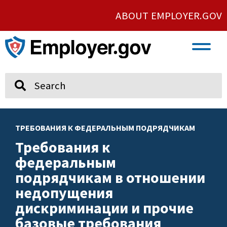
ABOUT EMPLOYER.GOV
VETERAN AND SERVICE MEMBER EMPLOYMENT
UNION AND PROTECTED CONCERTED ACTIVITY
Search
ТРЕБОВАНИЯ К ФЕДЕРАЛЬНЫМ ПОДРЯДЧИКАМ
Требования к
федеральным
подрядчикам в отношении
недопущения
дискриминации и прочие
базовые требования