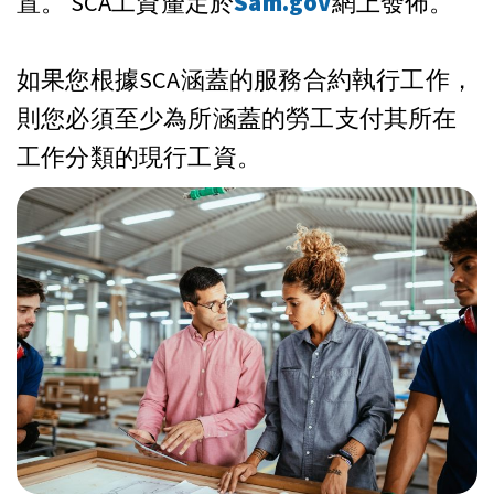
置。 SCA工資釐定於
Sam.gov
網上發佈。
如果您根據SCA涵蓋的服務合約執行工作，
則您必須至少為所涵蓋的勞工支付其所在
工作分類的現行工資。