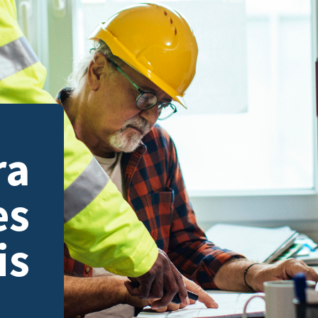
ra
es
is