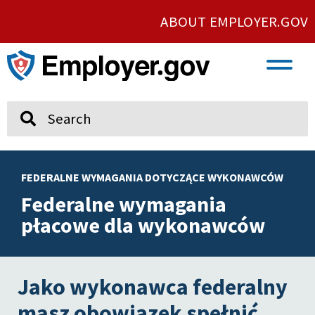
ABOUT EMPLOYER.GOV
VETERAN AND SERVICE MEMBER EMPLOYMENT
UNION AND PROTECTED CONCERTED ACTIVITY
Search
FEDERALNE WYMAGANIA DOTYCZĄCE WYKONAWCÓW
Federalne wymagania
płacowe dla wykonawców
Jako wykonawca federalny
masz obowiązek spełnić