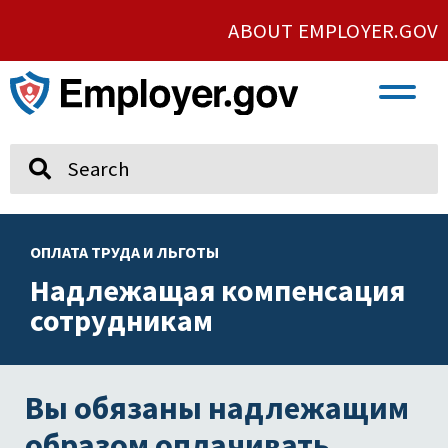
ABOUT EMPLOYER.GOV
VETERAN AND SERVICE MEMBER EMPLOYMENT
UNION AND PROTECTED CONCERTED ACTIVITY
Search
ОПЛАТА ТРУДА И ЛЬГОТЫ
Надлежащая компенсация
сотрудникам
Вы обязаны надлежащим
образом оплачивать