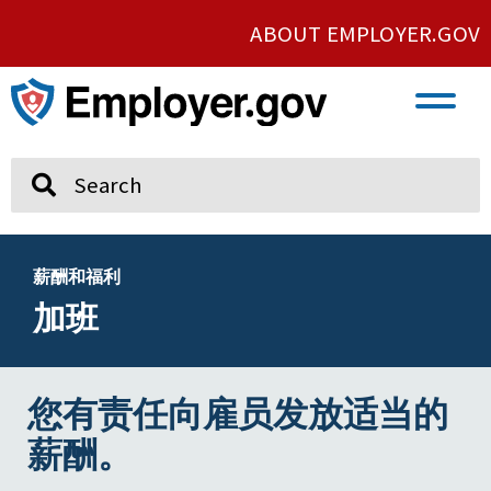
ABOUT EMPLOYER.GOV
VETERAN AND SERVICE MEMBER EMPLOYMENT
UNION AND PROTECTED CONCERTED ACTIVITY
Search
薪酬和福利
加班
您有责任向雇员发放适当的
薪酬。