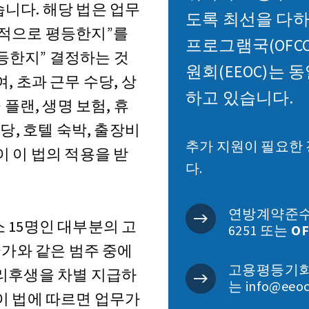
니다. 해당 법은 업무
도록 최선을 다
질적으로 평등한지”를
프로그램국(OFC
등한지” 결정하는 것
원회(EEOC)는
, 초과 근무 수당, 상
하고 있습니다.
 플랜, 생명 보험, 휴
당, 호텔 숙박, 출장비
추가 지원이 필요한
이 이 법의 적용을 받
다.
연방계약준수프로
 15명인 대부분의 고
6251 또는
O
국가와 같은 범주 중에
고용평등기회위원회
복리후생을 차별 지급하
는 info@eeoc
이 법에 따르면 업무가