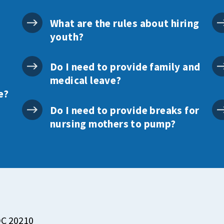
What are the rules about hiring
youth?
Do I need to provide family and
medical leave?
e?
Do I need to provide breaks for
nursing mothers to pump?
DC 20210