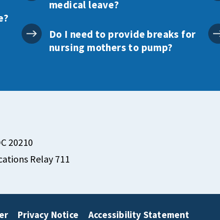
medical leave?
e?
Do I need to provide breaks for
nursing mothers to pump?
DC 20210
ations Relay 711
er
Privacy Notice
Accessibility Statement