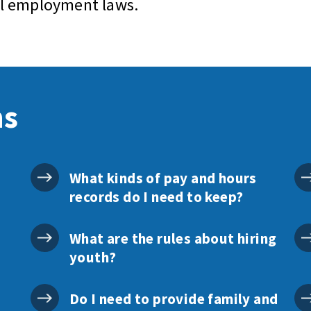
al employment laws.
ns
What kinds of pay and hours
records do I need to keep?
What are the rules about hiring
youth?
Do I need to provide family and