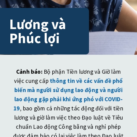
Lương và
Phúc lợi
Cảnh báo:
Bộ phận Tiền lương và Giờ làm
việc cung cấp
thông tin về các vấn đề phổ
biến mà người sử dụng lao động và người
lao động gặp phải khi ứng phó với COVID-
19
, bao gồm cả những tác động đối với tiền
lương và giờ làm việc theo Đạo luật về Tiêu
chuẩn Lao động Công bằng và nghỉ phép
được đảm bảo có lại việc làm theo Đạo luật