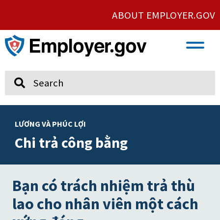
ABOUT EMPLOYER.GOV
VETERAN AND SERVICE MEMBER EMPLOYMENT
UNION AND PROTECTED CONCERTED ACTIVITY
Search
LƯƠNG VÀ PHÚC LỢI
Chi trả công bằng
Bạn có trách nhiệm trả thù
lao cho nhân viên một cách