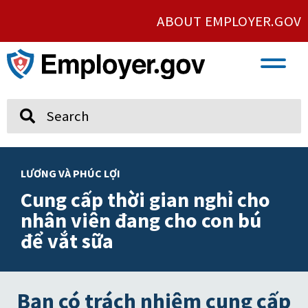
ABOUT EMPLOYER.GOV
VETERAN AND SERVICE MEMBER EMPLOYMENT
UNION AND PROTECTED CONCERTED ACTIVITY
Search
LƯƠNG VÀ PHÚC LỢI
Cung cấp thời gian nghỉ cho
nhân viên đang cho con bú
để vắt sữa
Bạn có trách nhiệm cung cấp