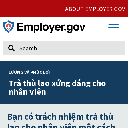
ABOUT EMPLOYER.GOV
VETERAN AND SERVICE MEMBER EMPLOYMENT
UNION AND PROTECTED CONCERTED ACTIVITY
Search
LƯƠNG VÀ PHÚC LỢI
Trả thù lao xứng đáng cho
nhân viên
Bạn có trách nhiệm trả thù
lao cho nhân viên một cách