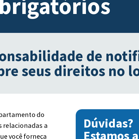
brigatórios
onsabilidade de notif
re seus direitos no l
epartamento do
Dúvidas?
s relacionadas a
Estamos a
ue você forneça