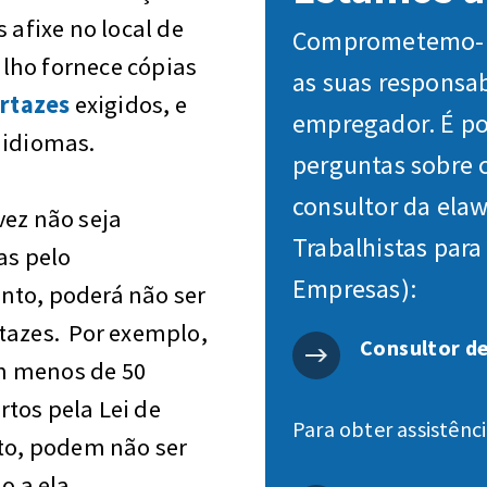
 afixe no local de
Comprometemo-no
lho fornece cópias
as suas responsa
rtazes
exigidos, e
empregador. É pos
 idiomas.
perguntas sobre 
consultor da elaw
vez não seja
Trabalhistas par
as pelo
Empresas):
nto, poderá não ser
tazes. Por exemplo,
Consultor de
m menos de 50
tos pela Lei de
Para obter assistênci
nto, podem não ser
o a ela.