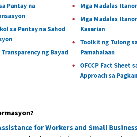
sa Pantay na
Mga Madalas Itano
pensasyon
Mga Madalas Itanon
ol sa Pantay na Sahod
Kasarian
syon
Toolkit ng Tulong 
 Transparency ng Bayad
Pamahalaan
OFCCP Fact Sheet s
Approach sa Pagkam
pormasyon?
sistance for Workers and Small Business