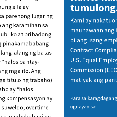
tumulong
ung sila ay
a parehong lugar ng
Kami ay nakatuon
to ang karamihan sa
maunawaan ang i
bliko at pribadong
bilang isang empl
 ng pinakamababang
Contract Complia
lang-alang ng batas
U.S. Equal Empl
 “halos pantay-
Commission (EEO
ng mga ito. Ang
matiyak ang pant
a titulo ng trabaho)
ho ay “halos
o ng kompensasyon ay
Para sa karagdagang
ugnayan sa:
g suweldo, overtime
ock, pagbabahagi ng