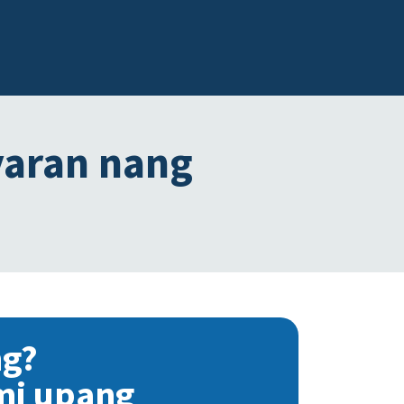
yaran nang
ng?
mi upang