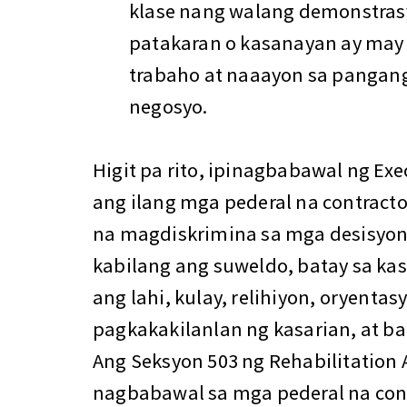
klase nang walang demonstras
patakaran o kasanayan ay may
trabaho at naaayon sa pangan
negosyo.
Higit pa rito, ipinagbabawal ng Exe
ang ilang mga pederal na contracto
na magdiskrimina sa mga desisyon
kabilang ang suweldo, batay sa kasa
ang lahi, kulay, relihiyon, oryenta
pagkakakilanlan ng kasarian, at 
Ang Seksyon 503 ng Rehabilitation A
nagbabawal sa mga pederal na cont