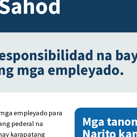
 Sahod
esponsibilidad na ba
ng mga empleyado.
 mga empleyado para
Mga tano
sang pederal na
Narito ka
 may karapatang