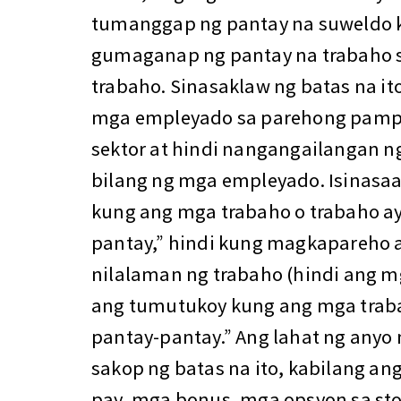
tumanggap ng pantay na suweldo k
gumaganap ng pantay na trabaho s
trabaho. Sinasaklaw ng batas na i
mga empleyado sa parehong pampu
sektor at hindi nangangailangan
bilang ng mga empleyado. Isinasaa
kung ang mga trabaho o trabaho ay
pantay,” hindi kung magkapareho a
nilalaman ng trabaho (hindi ang mg
ang tumutukoy kung ang mga traba
pantay-pantay.” Ang lahat ng any
sakop ng batas na ito, kabilang an
pay, mga bonus, mga opsyon sa st