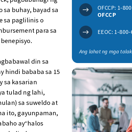
OFCCP: 1-800
o sa buhay, bayad sa
OFCCP
sa paglilinis o
imbursement para sa
EEOC: 1-800-
 benepisyo.
Ang lahat ng mga talak
nagbabawal din sa
 hindi bababa sa 15
 sa kasarian
a tulad ng lahi,
mulan) sa suweldo at
 na ito, gayunpaman,
abaho ay“halos