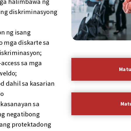
mga halimbawa ng
 ng diskriminasyong
n ng isang
o mga diskarte sa
iskriminasyon;
-access sa mga
Matu
weldo;
 dahil sa kasarian
 o
o kasanayan sa
Mat
g negatibong
sang protektadong