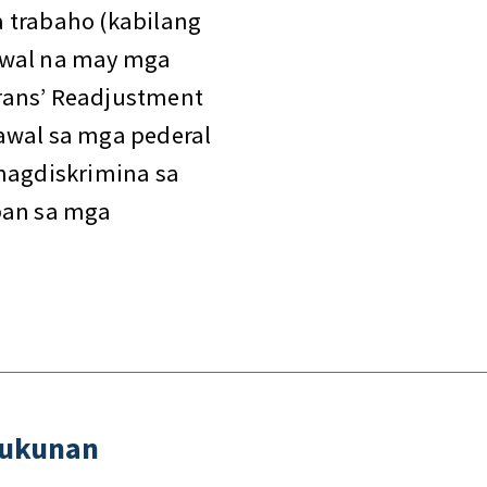
 trabaho (kabilang
dwal na may mga
rans’ Readjustment
awal sa mga pederal
 magdiskrimina sa
ban sa mga
kukunan