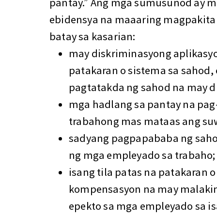
pantay.” Ang mga sumusunod ay 
ebidensya na maaaring magpakita
batay sa kasarian:
may diskriminasyong aplikasyo
patakaran o sistema sa sahod, 
pagtatakda ng sahod na may d
mga hadlang sa pantay na pag
trabahong mas mataas ang su
sadyang pagpapababa ng sahod
ng mga empleyado sa trabaho;
isang tila patas na patakaran 
kompensasyon na may malakin
epekto sa mga empleyado sa i