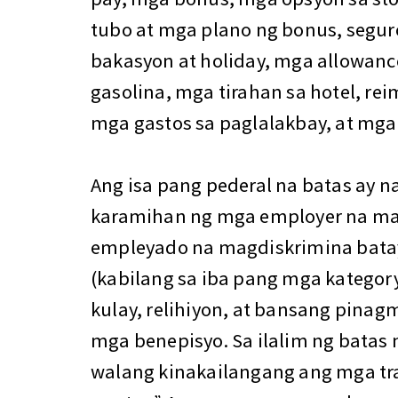
tubo at mga plano ng bonus, segur
bakasyon at holiday, mga allowance 
gasolina, mga tirahan sa hotel, re
mga gastos sa paglalakbay, at mga
Ang isa pang pederal na batas ay 
karamihan ng mga employer na may
empleyado na magdiskrimina batay
(kabilang sa iba pang mga kategory
kulay, relihiyon, at bansang pinag
mga benepisyo. Sa ilalim ng batas
walang kinakailangang ang mga tr