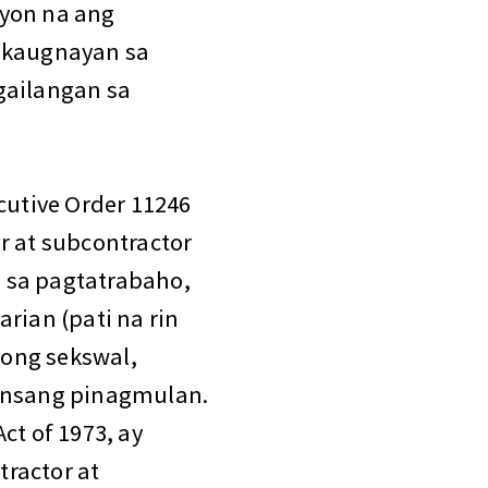
yon na ang
 kaugnayan sa
gailangan sa
cutive Order 11246
r at subcontractor
 sa pagtatrabaho,
rian (pati na rin
syong sekswal,
bansang pinagmulan.
ct of 1973, ay
ractor at