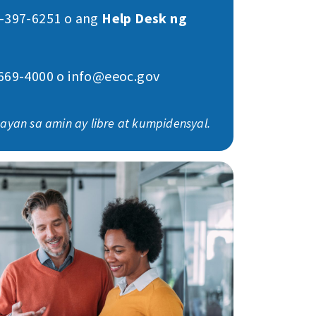
-397-6251 o ang
Help Desk ng
669-4000 o info@eeoc.gov
ayan sa amin ay libre at kumpidensyal.