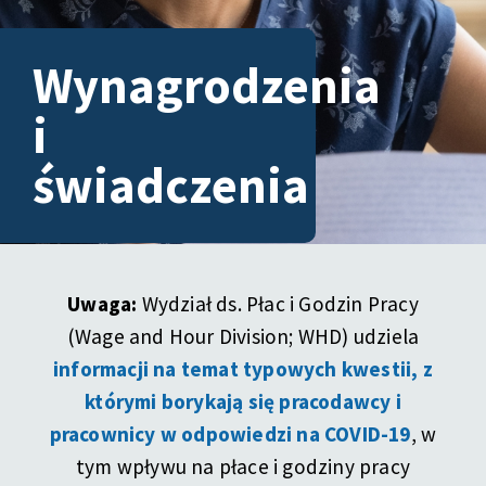
Wynagrodzenia
i
świadczenia
Uwaga:
Wydział ds. Płac i Godzin Pracy
(Wage and Hour Division; WHD) udziela
informacji na temat typowych kwestii, z
którymi borykają się pracodawcy i
pracownicy w odpowiedzi na COVID-19
, w
tym wpływu na płace i godziny pracy